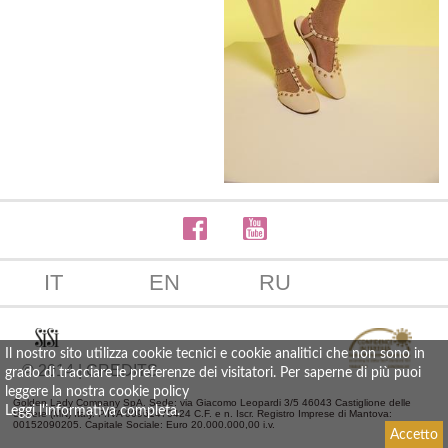
IT
EN
RU
Il nostro sito utilizza cookie tecnici e cookie analitici che non sono in
© 2014 | CREDITS
grado di tracciare le preferenze dei visitatori. Per saperne di più puoi
leggere la nostra cookie policy
Golden Lady Company SpA. Sede: via Giacomo Leopardi 3/5 46043 Castiglione delle
Leggi l'informativa completa
.
Stiviere (MN) Italy. P.IVA 00961470424 C.F. e n. Iscr. Registro Imprese di Mantova:
00152090205. Capitale Sociale: Euro 20.000.000,00 i.v.
Accetto